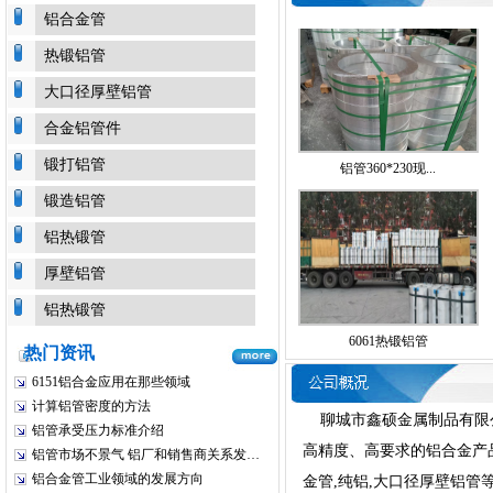
铝合金管
热锻铝管
大口径厚壁铝管
合金铝管件
铝管360*230现...
锻打铝管
锻造铝管
铝热锻管
厚壁铝管
铝热锻管
6061热锻铝管
热门资讯
6151铝合金应用在那些领域
计算铝管密度的方法
聊城市鑫硕金属制品有限公
铝管承受压力标准介绍
高精度、高要求的铝合金产
铝管市场不景气 铝厂和销售商关系发…
铝合金管工业领域的发展方向
金管,纯铝,大口径厚壁铝