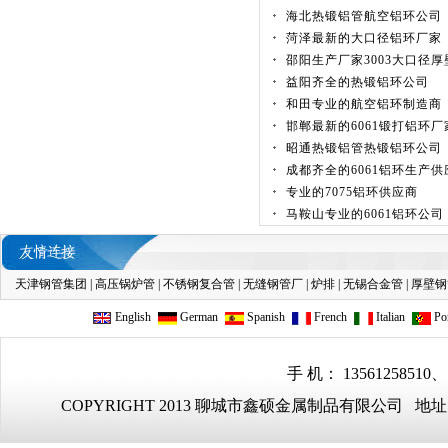
海北热锻铝管航空铝环公司
定制锻打铝管
菏泽最新的大口径铝环厂家
邵阳生产厂家3003大口径
益阳齐全的热锻铝环公司
和田专业的航空铝环制造商
邯郸最新的6061锻打铝环厂
昭通热锻铝管热锻铝环公司
成都齐全的6061铝环生产
铝管360*230现...
专业的7075铝环供应商
马鞍山专业的6061铝环公司
天津钢管集团
|
高压锅炉管
|
不锈钢复合管
|
无缝钢管厂
|
炉排
|
无锡合金管
|
厚壁钢
English
German
Spanish
French
Italian
Por
6061热锻铝管
手 机： 13561258510、
COPYRIGHT 2013 聊城市鑫硕金属制品有限公司