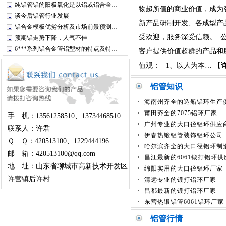
铝合金法兰
纯铝管铝的阳极氧化是以铝或铝合金…
物超所值的商业价值，成为
谈今后铝管行业发展
新产品研制开发、各成型产
铝合金模板优劣分析及市场前景预测…
受欢迎，服务深受信赖。 
预期铝走势下降，人气不佳
6***系列铝合金管铝型材的特点及特…
客户提供价值超群的产品和
值观： 1、以人为本… 【
壁厚60铝管聊城鑫硕...
铝管知识
海南州齐全的造船铝环生产
莆田齐全的7075铝环厂家
手 机：13561258510、13734468510
广州专业的大口径铝环供应
联系人：许君
伊春热锻铝管装饰铝环公司
Ｑ Ｑ：420513100、1229444196
哈尔滨齐全的大口径铝环制
邮 箱：420513100@qq.com
昌江最新的6061锻打铝环
可定制6061合金铝...
地 址：山东省聊城市高新技术开发区
绵阳实用的大口径铝环厂家
许营镇后许村
清远专业的锻打铝环厂家
昌都最新的锻打铝环厂家
东营热锻铝管6061铝环厂家
铝管行情